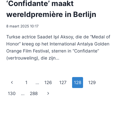
‘Confidante’ maakt
wereldpremière in Berlijn
8 maart 2025 10:17
Turkse actrice Saadet Işıl Aksoy, die de “Medal of
Honor” kreeg op het International Antalya Golden
Orange Film Festival, sterren in “Confidante”
(vertrouweling), die zijn…
Paginanavigatie
Vorige
1
…
126
127
128
129
pagina
Volgende
130
…
288
pagina