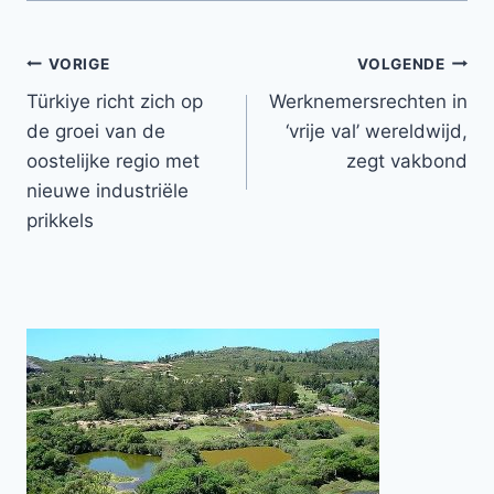
Bericht
VORIGE
VOLGENDE
Türkiye richt zich op
Werknemersrechten in
navigatie
de groei van de
‘vrije val’ wereldwijd,
oostelijke regio met
zegt vakbond
nieuwe industriële
prikkels