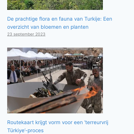
De prachtige flora en fauna van Turkije: Een
overzicht van bloemen en planten
23 september 2023
Routekaart krijgt vorm voor een ’terreurvrij
Türkiye’-proces