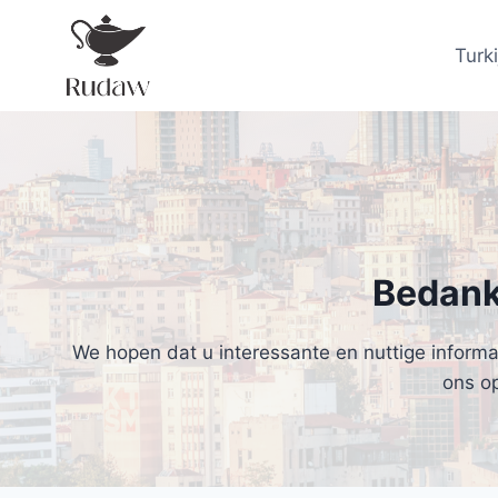
Doorgaan
naar
Turki
inhoud
Bedank
We hopen dat u interessante en nuttige informat
ons o