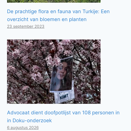
De prachtige flora en fauna van Turkije: Een
overzicht van bloemen en planten
23 september 2023
Advocaat dient doofpotlijst van 108 personen in
in Doku-onderzoek
6 augustus 2026