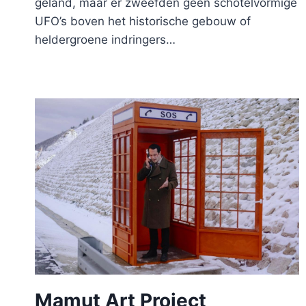
geland, maar er zweefden geen schotelvormige
UFO’s boven het historische gebouw of
heldergroene indringers…
Mamut Art Project