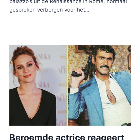
palazzo’s uit de Renaissance in Rome, normaal
gesproken verborgen voor het…
Beroemde actrice reageert