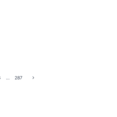
Volgende
6
…
287
pagina