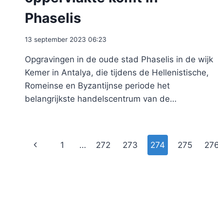
Phaselis
13 september 2023 06:23
Opgravingen in de oude stad Phaselis in de wijk
Kemer in Antalya, die tijdens de Hellenistische,
Romeinse en Byzantijnse periode het
belangrijkste handelscentrum van de…
Paginanavigatie
Vorige
1
…
272
273
274
275
27
pagina