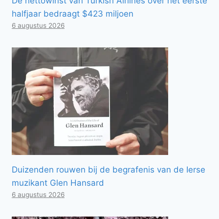
De nettowinst van Turkish Airlines over het eerste
halfjaar bedraagt ​​$423 miljoen
6 augustus 2026
Duizenden rouwen bij de begrafenis van de Ierse
muzikant Glen Hansard
6 augustus 2026