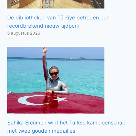
De bibliotheken van Türkiye betreden een
recordbrekend nieuw tijdperk
6 augustus 2026
Şahika Ercümen wint het Turkse kampioenschap
met twee gouden medailles