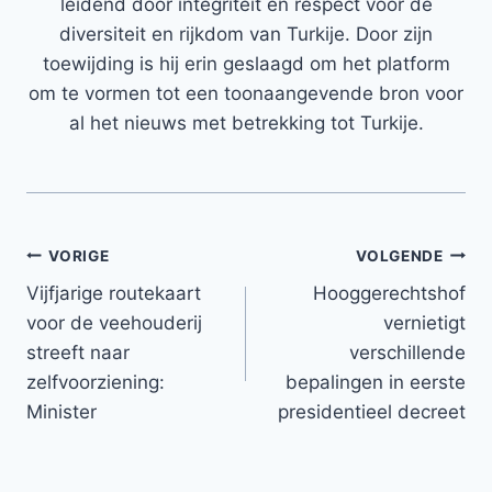
leidend door integriteit en respect voor de
diversiteit en rijkdom van Turkije. Door zijn
toewijding is hij erin geslaagd om het platform
om te vormen tot een toonaangevende bron voor
al het nieuws met betrekking tot Turkije.
Bericht
VORIGE
VOLGENDE
Vijfjarige routekaart
Hooggerechtshof
navigatie
voor de veehouderij
vernietigt
streeft naar
verschillende
zelfvoorziening:
bepalingen in eerste
Minister
presidentieel decreet