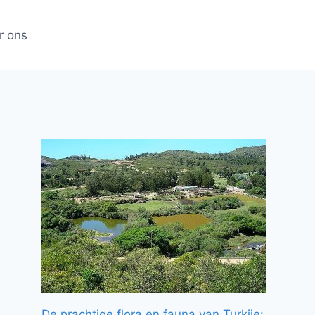
r ons
De prachtige flora en fauna van Turkije: