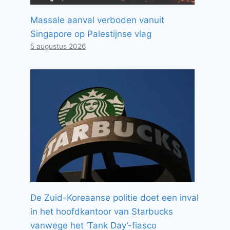
Massale aanval verboden vanuit
Singapore op Palestijnse vlag
5 augustus 2026
De Zuid-Koreaanse politie doet een inval
in het hoofdkantoor van Starbucks
vanwege het ‘Tank Day’-fiasco