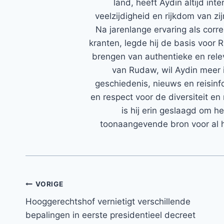
land, heeft Aydin altijd in
veelzijdigheid en rijkdom van zi
Na jarenlange ervaring als corr
kranten, legde hij de basis voor 
brengen van authentieke en rele
van Rudaw, wil Aydin meer 
geschiedenis, nieuws en reisinfo
en respect voor de diversiteit en 
is hij erin geslaagd om h
toonaangevende bron voor al h
Bericht
VORIGE
Hooggerechtshof vernietigt verschillende
navigatie
bepalingen in eerste presidentieel decreet