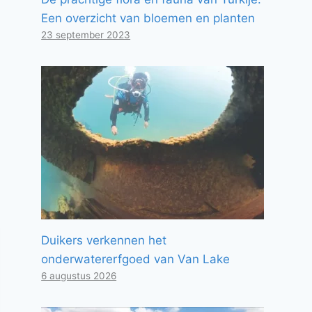
Een overzicht van bloemen en planten
23 september 2023
Duikers verkennen het
onderwatererfgoed van Van Lake
6 augustus 2026