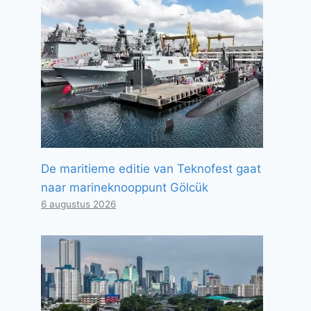
De maritieme editie van Teknofest gaat
naar marineknooppunt Gölcük
6 augustus 2026