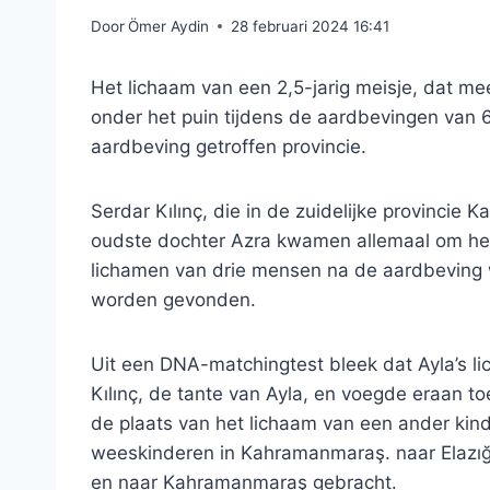
Door
Ömer Aydin
28 februari 2024 16:41
Het lichaam van een 2,5-jarig meisje, dat me
onder het puin tijdens de aardbevingen van 6
aardbeving getroffen provincie.
Serdar Kılınç, die in de zuidelijke provinci
oudste dochter Azra kwamen allemaal om het
lichamen van drie mensen na de aardbeving 
worden gevonden.
Uit een DNA-matchingtest bleek dat Ayla’s l
Kılınç, de tante van Ayla, en voegde eraan 
de plaats van het lichaam van een ander kin
weeskinderen in Kahramanmaraş. naar Elazığ 
en naar Kahramanmaraş gebracht.