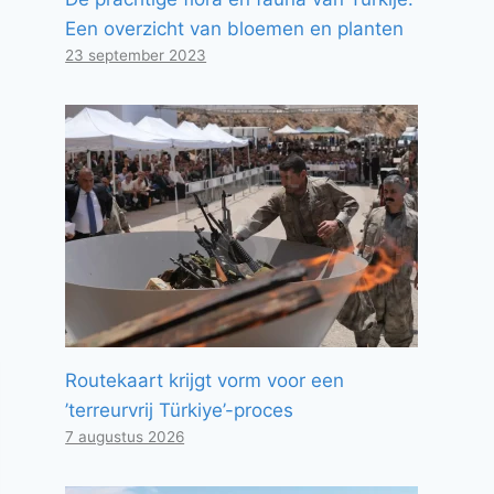
Een overzicht van bloemen en planten
23 september 2023
Routekaart krijgt vorm voor een
’terreurvrij Türkiye’-proces
7 augustus 2026