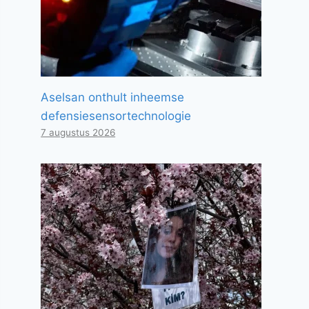
Aselsan onthult inheemse
defensiesensortechnologie
7 augustus 2026