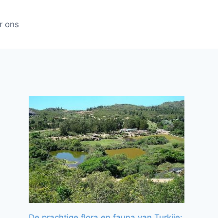
r ons
De prachtige flora en fauna van Turkije: