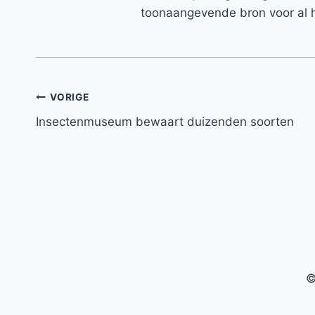
toonaangevende bron voor al h
Bericht
VORIGE
Insectenmuseum bewaart duizenden soorten
navigatie
©