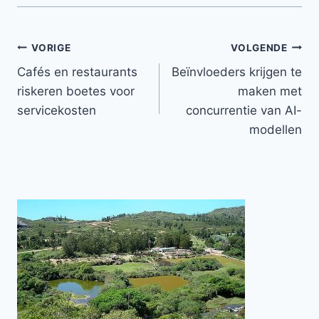
Bericht
VORIGE
VOLGENDE
Cafés en restaurants
Beïnvloeders krijgen te
navigatie
riskeren boetes voor
maken met
servicekosten
concurrentie van AI-
modellen