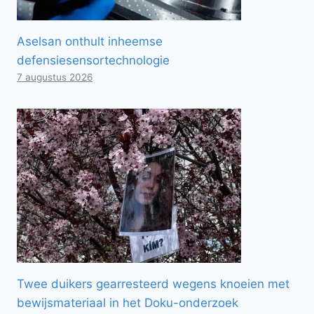
Aselsan onthult inheemse
defensiesensortechnologie
7 augustus 2026
Twee duikers gearresteerd wegens knoeien met
bewijsmateriaal in het Doku-onderzoek