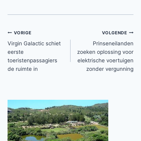
Bericht
VORIGE
VOLGENDE
Virgin Galactic schiet
Prinseneilanden
navigatie
eerste
zoeken oplossing voor
toeristenpassagiers
elektrische voertuigen
de ruimte in
zonder vergunning