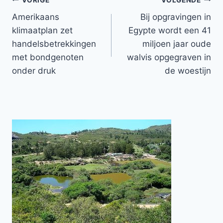
Bericht
Amerikaans
Bij opgravingen in
navigatie
klimaatplan zet
Egypte wordt een 41
handelsbetrekkingen
miljoen jaar oude
met bondgenoten
walvis opgegraven in
onder druk
de woestijn