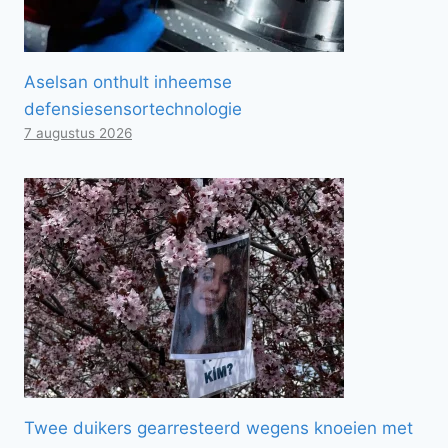
Aselsan onthult inheemse
defensiesensortechnologie
7 augustus 2026
Twee duikers gearresteerd wegens knoeien met