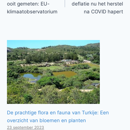
ooit gemeten: EU-
deflatie nu het herstel
klimaatobservatorium
na COVID hapert
De prachtige flora en fauna van Turkije: Een
overzicht van bloemen en planten
23 september 2023