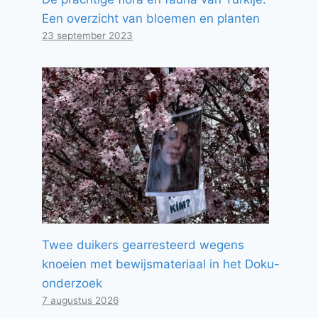
Een overzicht van bloemen en planten
23 september 2023
Twee duikers gearresteerd wegens
knoeien met bewijsmateriaal in het Doku-
onderzoek
7 augustus 2026