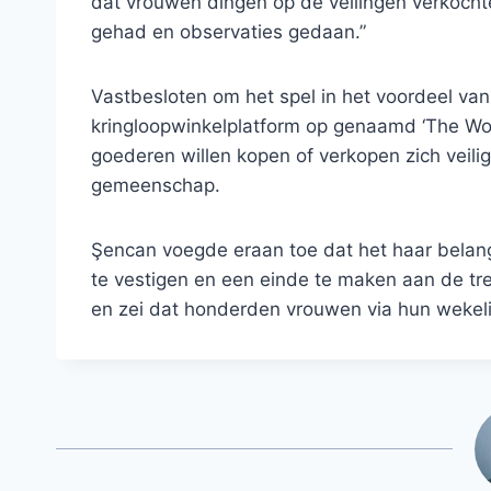
dat vrouwen dingen op de veilingen verkochte
gehad en observaties gedaan.”
Vastbesloten om het spel in het voordeel va
kringloopwinkelplatform op genaamd ‘The W
goederen willen kopen of verkopen zich veil
gemeenschap.
Şencan voegde eraan toe dat het haar belangr
te vestigen en een einde te maken aan de tr
en zei dat honderden vrouwen via hun wekeli