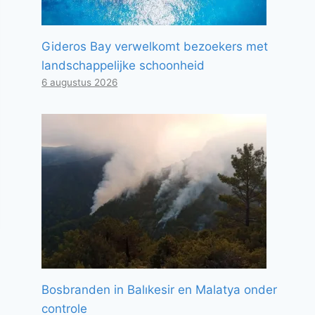
Gideros Bay verwelkomt bezoekers met
landschappelijke schoonheid
6 augustus 2026
Bosbranden in Balıkesir en Malatya onder
controle