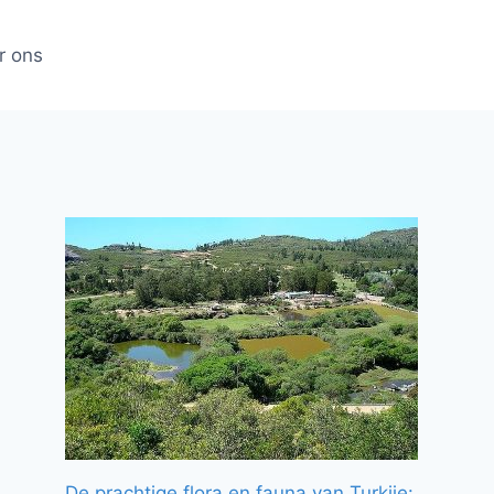
r ons
De prachtige flora en fauna van Turkije: