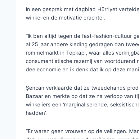
In een gesprek met dagblad Hürriyet vertel
winkel en de motivatie erachter.
“Ik ben altijd tegen de fast-fashion-cultuur
al 25 jaar andere kleding gedragen dan twe
rommelmarkt in Topkapı, waar alles verkrijgba
consumentistische razernij van voortdurend 
deeleconomie en ik denk dat ik op deze manie
Şencan verklaarde dat ze tweedehands produ
Bazaar en merkte op dat ze na verloop van ti
winkeliers een ‘marginaliserende, seksistisc
hadden’.
“Er waren geen vrouwen op de veilingen. Ma