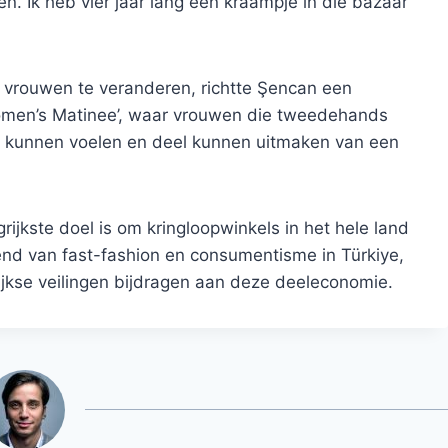
n. Ik heb vier jaar lang een kraampje in die bazaar
n vrouwen te veranderen, richtte Şencan een
omen’s Matinee’, waar vrouwen die tweedehands
ig kunnen voelen en deel kunnen uitmaken van een
ijkste doel is om kringloopwinkels in het hele land
end van fast-fashion en consumentisme in Türkiye,
jkse veilingen bijdragen aan deze deeleconomie.