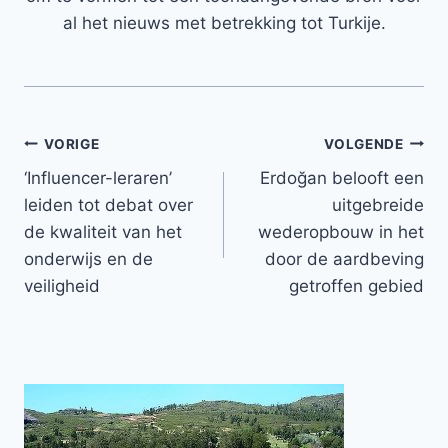
al het nieuws met betrekking tot Turkije.
Bericht
VORIGE
VOLGENDE
‘Influencer-leraren’
Erdoğan belooft een
navigatie
leiden tot debat over
uitgebreide
de kwaliteit van het
wederopbouw in het
onderwijs en de
door de aardbeving
veiligheid
getroffen gebied