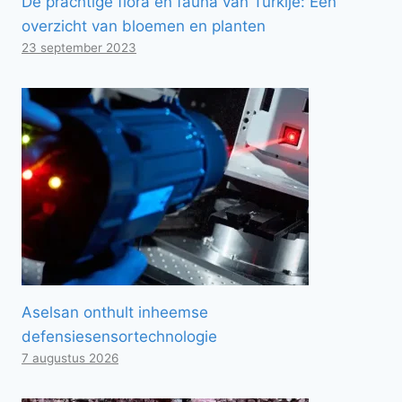
De prachtige flora en fauna van Turkije: Een
overzicht van bloemen en planten
23 september 2023
Aselsan onthult inheemse
defensiesensortechnologie
7 augustus 2026