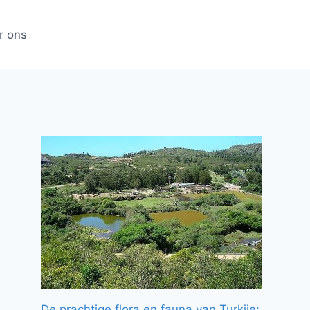
r ons
De prachtige flora en fauna van Turkije: