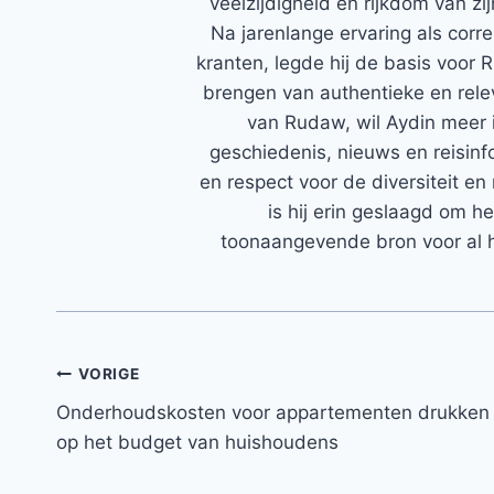
veelzijdigheid en rijkdom van zi
Na jarenlange ervaring als corr
kranten, legde hij de basis voor 
brengen van authentieke en rele
van Rudaw, wil Aydin meer 
geschiedenis, nieuws en reisinfo
en respect voor de diversiteit en 
is hij erin geslaagd om h
toonaangevende bron voor al h
Bericht
VORIGE
Onderhoudskosten voor appartementen drukken
navigatie
op het budget van huishoudens