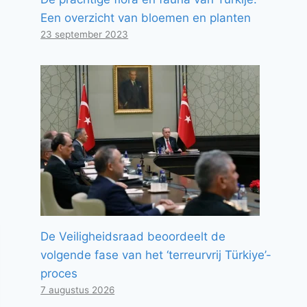
Een overzicht van bloemen en planten
23 september 2023
De Veiligheidsraad beoordeelt de
volgende fase van het ‘terreurvrij Türkiye’-
proces
7 augustus 2026