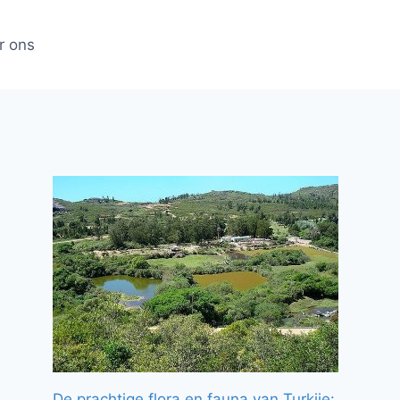
r ons
De prachtige flora en fauna van Turkije: