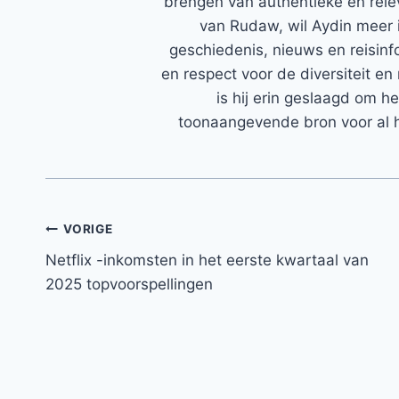
brengen van authentieke en rele
van Rudaw, wil Aydin meer 
geschiedenis, nieuws en reisinfo
en respect voor de diversiteit en 
is hij erin geslaagd om h
toonaangevende bron voor al h
Bericht
VORIGE
Netflix -inkomsten in het eerste kwartaal van
navigatie
2025 topvoorspellingen