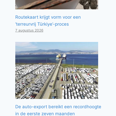
Routekaart krijgt vorm voor een
’terreurvrij Türkiye’-proces
7 augustus 2026
De auto-export bereikt een recordhoogte
in de eerste zeven maanden