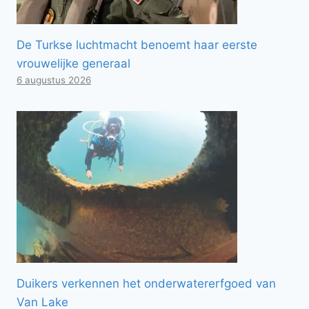
De Turkse luchtmacht benoemt haar eerste
vrouwelijke generaal
6 augustus 2026
Duikers verkennen het onderwatererfgoed van
Van Lake