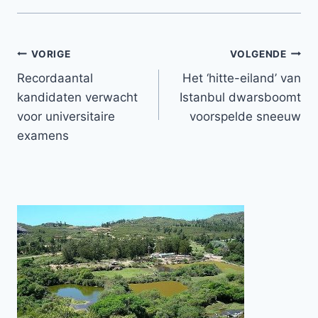
Bericht
VORIGE
VOLGENDE
Recordaantal
Het ‘hitte-eiland’ van
navigatie
kandidaten verwacht
Istanbul dwarsboomt
voor universitaire
voorspelde sneeuw
examens