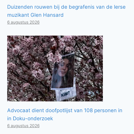
Duizenden rouwen bij de begrafenis van de Ierse
muzikant Glen Hansard
6 augustus 2026
Advocaat dient doofpotlijst van 108 personen in
in Doku-onderzoek
6 augustus 2026