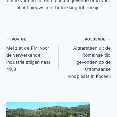
om te vormen tot een toonaangevende bron voor
al het nieuws met betrekking tot Turkije.
Bericht
VORIGE
VOLGENDE
Mei ziet de PMI voor
Altaarsteen uit de
navigatie
de verwerkende
Romeinse tijd
industrie stijgen naar
gevonden op de
49,8
Ottomaanse
vindplaats in Kocaeli