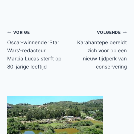
Bericht
VORIGE
VOLGENDE
Oscar-winnende ‘Star
Karahantepe bereidt
navigatie
Wars’-redacteur
zich voor op een
Marcia Lucas sterft op
nieuw tijdperk van
80-jarige leeftijd
conservering