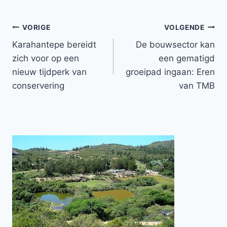
Bericht
VORIGE
VOLGENDE
Karahantepe bereidt
De bouwsector kan
navigatie
zich voor op een
een gematigd
nieuw tijdperk van
groeipad ingaan: Eren
conservering
van TMB