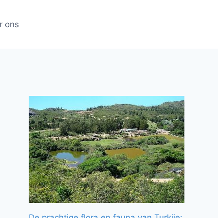
r ons
De prachtige flora en fauna van Turkije: