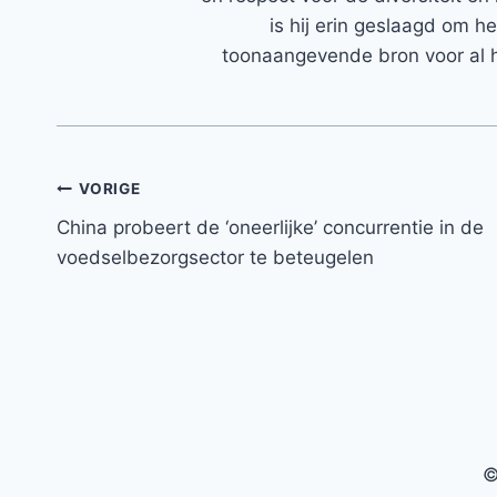
is hij erin geslaagd om h
toonaangevende bron voor al h
Bericht
VORIGE
China probeert de ‘oneerlijke’ concurrentie in de
navigatie
voedselbezorgsector te beteugelen
©