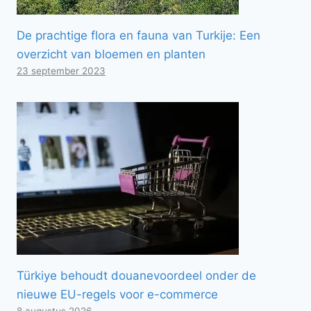
De prachtige flora en fauna van Turkije: Een
overzicht van bloemen en planten
23 september 2023
Türkiye behoudt douanevoordeel onder de
nieuwe EU-regels voor e-commerce
8 augustus 2026