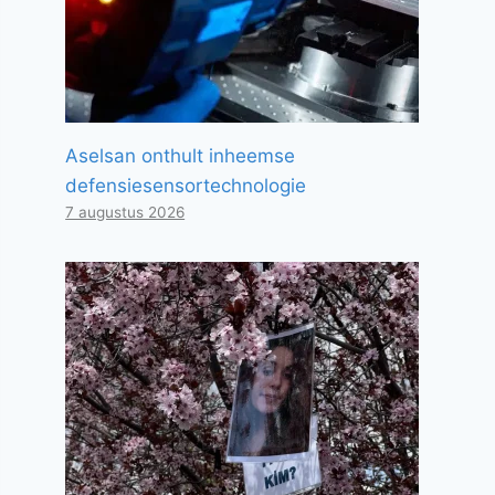
Aselsan onthult inheemse
defensiesensortechnologie
7 augustus 2026