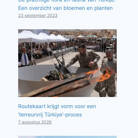
Een overzicht van bloemen en planten
23 september 2023
Routekaart krijgt vorm voor een
’terreurvrij Türkiye’-proces
7 augustus 2026