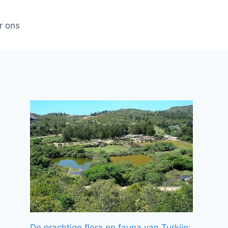
r ons
De prachtige flora en fauna van Turkije: