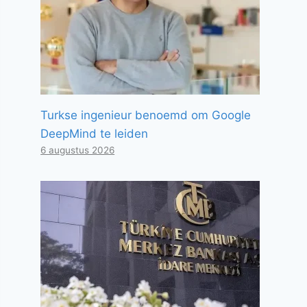
Turkse ingenieur benoemd om Google
DeepMind te leiden
6 augustus 2026