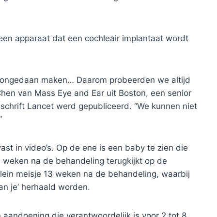
 een apparaat dat een cochleair implantaat wordt
s ongedaan maken… Daarom probeerden we altijd
Chen van Mass Eye and Ear uit Boston, een senior
dschrift Lancet werd gepubliceerd. “We kunnen niet
”
st in video’s. Op de ene is een baby te zien die
s weken na de behandeling terugkijkt op de
lein meisje 13 weken na de behandeling, waarbij
an je’ herhaald worden.
aandoening die verantwoordelijk is voor 2 tot 8