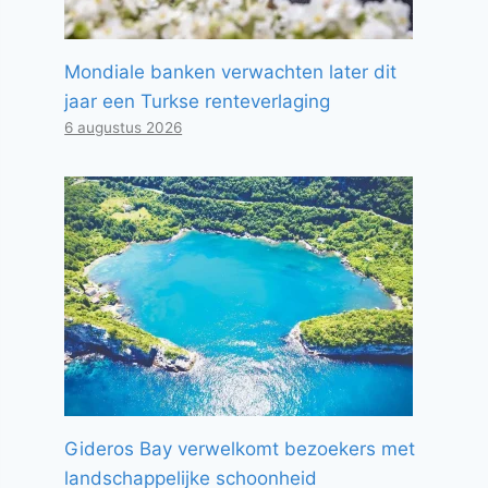
Mondiale banken verwachten later dit
jaar een Turkse renteverlaging
6 augustus 2026
Gideros Bay verwelkomt bezoekers met
landschappelijke schoonheid