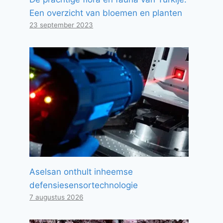
Een overzicht van bloemen en planten
23 september 2023
Aselsan onthult inheemse
defensiesensortechnologie
7 augustus 2026