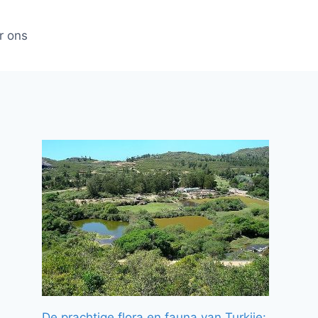
r ons
De prachtige flora en fauna van Turkije: