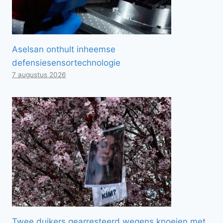
Aselsan onthult inheemse
defensiesensortechnologie
7 augustus 2026
Twee duikers gearresteerd wegens knoeien met