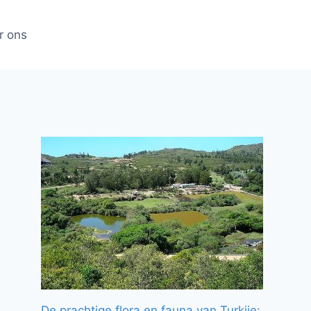
r ons
De prachtige flora en fauna van Turkije: