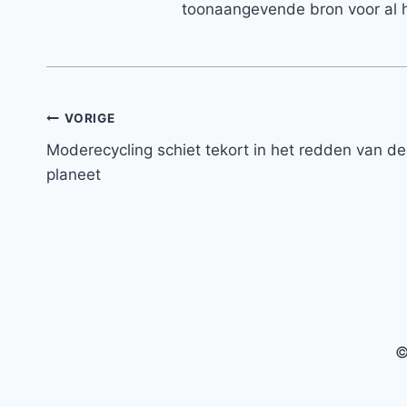
toonaangevende bron voor al h
Bericht
VORIGE
Moderecycling schiet tekort in het redden van de
navigatie
planeet
©