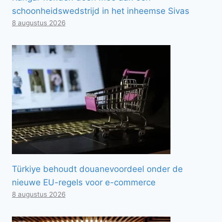
schoonheidswedstrijd in het inheemse Sivas
8 augustus 2026
Türkiye behoudt douanevoordeel onder de
nieuwe EU-regels voor e-commerce
8 augustus 2026