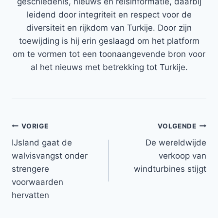
geschiedenis, nieuws en reisinformatie, daarbij
leidend door integriteit en respect voor de
diversiteit en rijkdom van Turkije. Door zijn
toewijding is hij erin geslaagd om het platform
om te vormen tot een toonaangevende bron voor
al het nieuws met betrekking tot Turkije.
Bericht
VORIGE
VOLGENDE
IJsland gaat de
De wereldwijde
navigatie
walvisvangst onder
verkoop van
strengere
windturbines stijgt
voorwaarden
hervatten