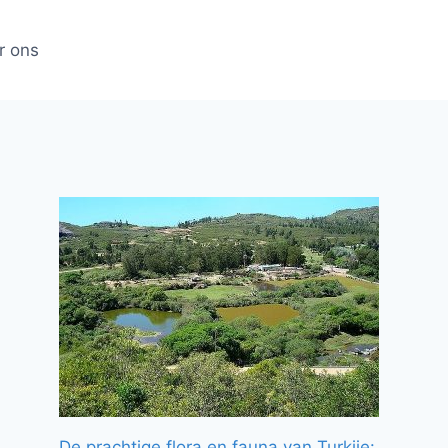
r ons
De prachtige flora en fauna van Turkije: