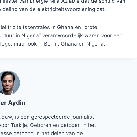
inister van Energie Mila Aziable dat de schuld van
daling van de elektriciteitsvoorziening zat.
triciteitscentrales in Ghana en “grote
tuur in Nigeria” verantwoordelijk waren voor een
n Togo, maar ook in Benin, Ghana en Nigeria.
er Aydin
udaw, is een gerespecteerde journalist
voor Turkije. Geboren en getogen in het
teresse getoond in het delen van de