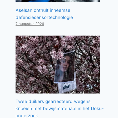
Aselsan onthult inheemse
defensiesensortechnologie
7 augustus 2026
Twee duikers gearresteerd wegens
knoeien met bewijsmateriaal in het Doku-
onderzoek