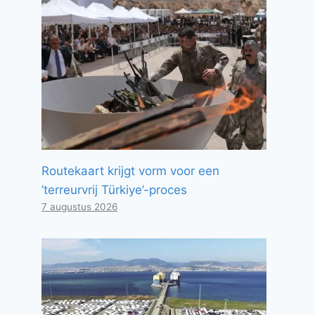
Routekaart krijgt vorm voor een
’terreurvrij Türkiye’-proces
7 augustus 2026