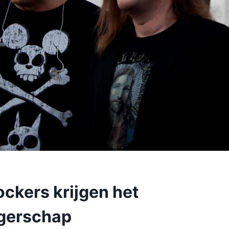
ockers krijgen het
rgerschap