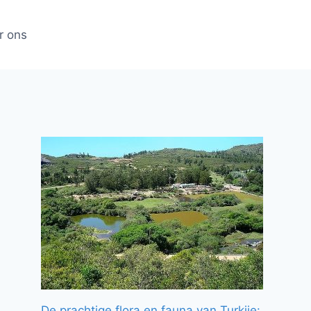
r ons
De prachtige flora en fauna van Turkije: