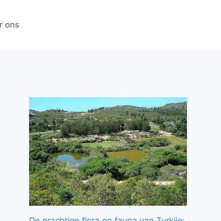
r ons
De prachtige flora en fauna van Turkije: