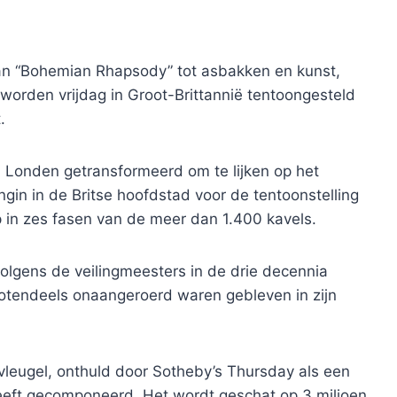
van “Bohemian Rhapsody” tot asbakken en kunst,
worden vrijdag in Groot-Brittannië tentoongesteld
.
an Londen getransformeerd om te lijken op het
gin in de Britse hoofdstad voor de tentoonstelling
in zes fasen van de meer dan 1.400 kavels.
olgens de veilingmeesters in de drie decennia
rotendeels onaangeroerd waren gebleven in zijn
eugel, onthuld door Sotheby’s Thursday als een
heeft gecomponeerd. Het wordt geschat op 3 miljoen