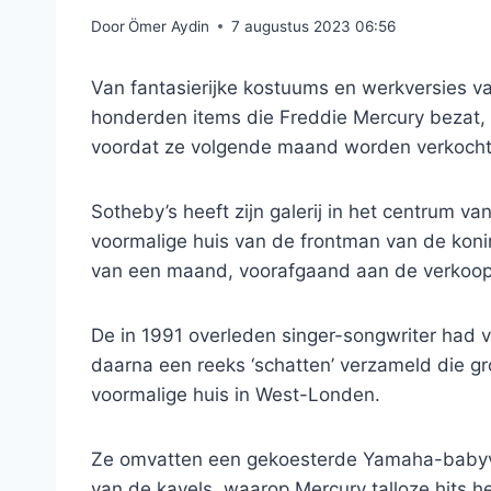
Door
Ömer Aydin
7 augustus 2023 06:56
Van fantasierijke kostuums en werkversies 
honderden items die Freddie Mercury bezat, 
voordat ze volgende maand worden verkocht
Sotheby’s heeft zijn galerij in het centrum v
voormalige huis van de frontman van de konin
van een maand, voorafgaand aan de verkoop 
De in 1991 overleden singer-songwriter had v
daarna een reeks ‘schatten’ verzameld die g
voormalige huis in West-Londen.
Ze omvatten een gekoesterde Yamaha-babyvl
van de kavels, waarop Mercury talloze hits 