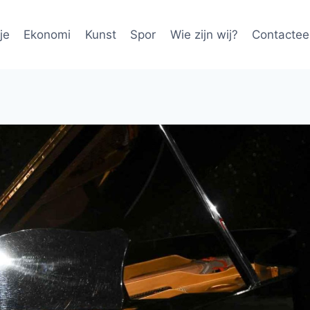
je
Ekonomi
Kunst
Spor
Wie zijn wij?
Contactee