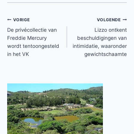
Bericht
VORIGE
VOLGENDE
De privécollectie van
Lizzo ontkent
navigatie
Freddie Mercury
beschuldigingen van
wordt tentoongesteld
intimidatie, waaronder
in het VK
gewichtschaamte