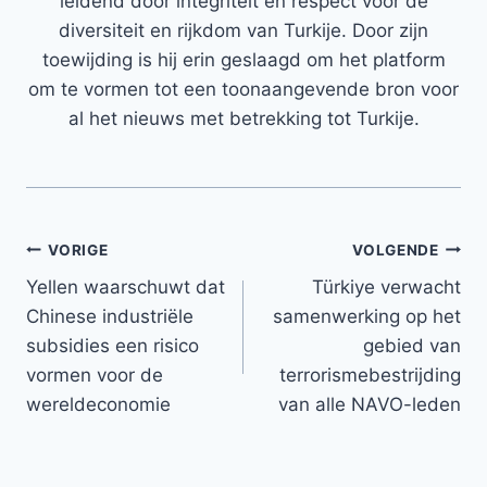
leidend door integriteit en respect voor de
diversiteit en rijkdom van Turkije. Door zijn
toewijding is hij erin geslaagd om het platform
om te vormen tot een toonaangevende bron voor
al het nieuws met betrekking tot Turkije.
Bericht
VORIGE
VOLGENDE
Yellen waarschuwt dat
Türkiye verwacht
navigatie
Chinese industriële
samenwerking op het
subsidies een risico
gebied van
vormen voor de
terrorismebestrijding
wereldeconomie
van alle NAVO-leden