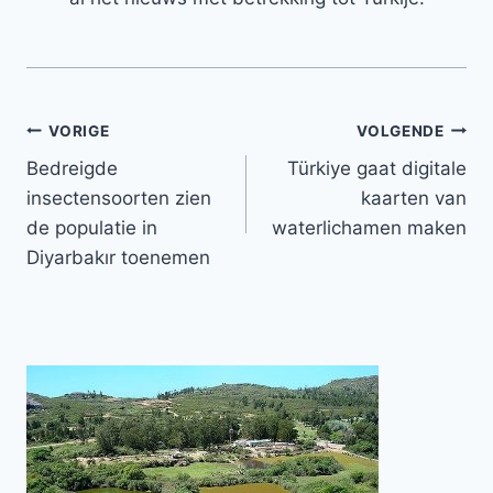
Bericht
VORIGE
VOLGENDE
Bedreigde
Türkiye gaat digitale
navigatie
insectensoorten zien
kaarten van
de populatie in
waterlichamen maken
Diyarbakır toenemen