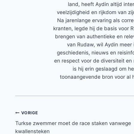
land, heeft Aydin altijd in
veelzijdigheid en rijkdom van zi
Na jarenlange ervaring als corr
kranten, legde hij de basis voor 
brengen van authentieke en rele
van Rudaw, wil Aydin meer 
geschiedenis, nieuws en reisinfo
en respect voor de diversiteit en 
is hij erin geslaagd om h
toonaangevende bron voor al h
Bericht
VORIGE
Turkse zwemmer moet de race staken vanwege
navigatie
kwallensteken