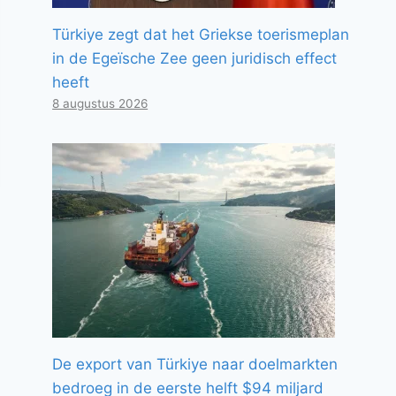
Türkiye zegt dat het Griekse toerismeplan
in de Egeïsche Zee geen juridisch effect
heeft
8 augustus 2026
De export van Türkiye naar doelmarkten
bedroeg in de eerste helft $94 miljard