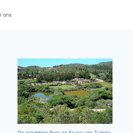
r ons
De prachtige flora en fauna van Turkije: