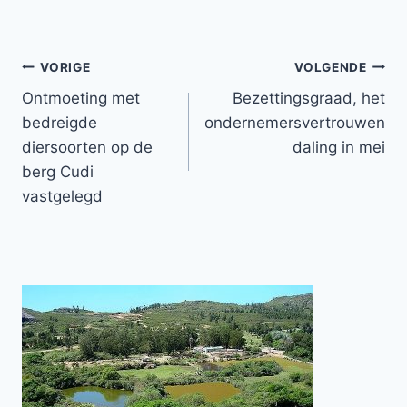
Bericht
VORIGE
VOLGENDE
Ontmoeting met
Bezettingsgraad, het
navigatie
bedreigde
ondernemersvertrouwen
diersoorten op de
daling in mei
berg Cudi
vastgelegd