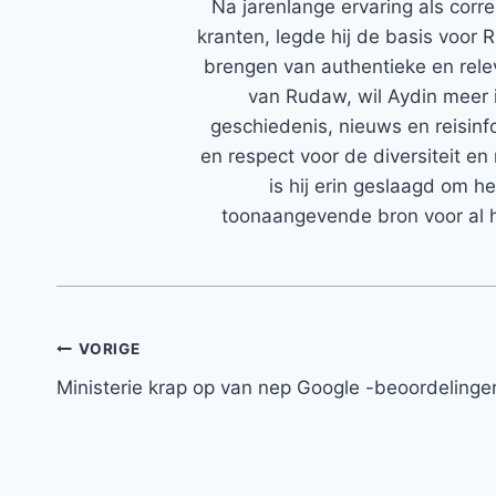
Na jarenlange ervaring als corr
kranten, legde hij de basis voor 
brengen van authentieke en rele
van Rudaw, wil Aydin meer 
geschiedenis, nieuws en reisinfo
en respect voor de diversiteit en 
is hij erin geslaagd om h
toonaangevende bron voor al h
Bericht
VORIGE
Ministerie krap op van nep Google -beoordelinge
navigatie