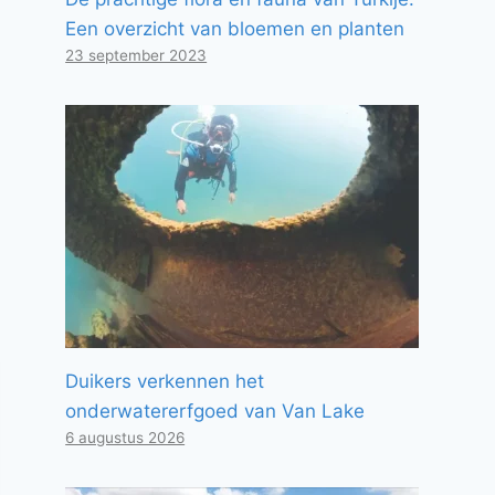
Een overzicht van bloemen en planten
23 september 2023
Duikers verkennen het
onderwatererfgoed van Van Lake
6 augustus 2026