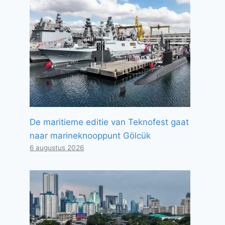
De maritieme editie van Teknofest gaat
naar marineknooppunt Gölcük
6 augustus 2026