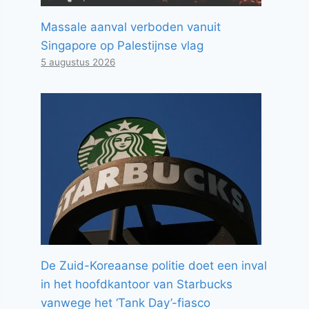
Massale aanval verboden vanuit
Singapore op Palestijnse vlag
5 augustus 2026
De Zuid-Koreaanse politie doet een inval
in het hoofdkantoor van Starbucks
vanwege het ‘Tank Day’-fiasco