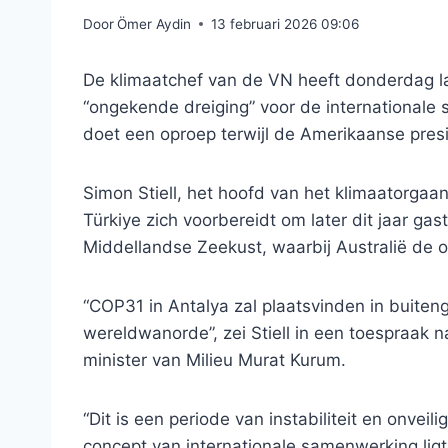
Door
Ömer Aydin
13 februari 2026 09:06
De klimaatchef van de VN heeft donderdag l
“ongekende dreiging” voor de internationale
doet een oproep terwijl de Amerikaanse pre
Simon Stiell, het hoofd van het klimaatorgaan
Türkiye zich voorbereidt om later dit jaar ga
Middellandse Zeekust, waarbij Australië de o
“COP31 in Antalya zal plaatsvinden in buite
wereldwanorde”, zei Stiell in een toespraak
minister van Milieu Murat Kurum.
“Dit is een periode van instabiliteit en onve
concept van internationale samenwerking ligt o