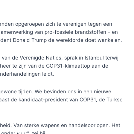
anden opgeroepen zich te verenigen tegen een
 samenwerking van pro-fossiele brandstoffen – en
sident Donald Trump de wereldorde doet wankelen.
 van de Verenigde Naties, sprak in Istanbul terwijl
stheer te zijn van de COP31-klimaattop aan de
nderhandelingen leidt.
ngewone tijden. We bevinden ons in een nieuwe
 naast de kandidaat-president van COP31, de Turkse
iligheid. Van sterke wapens en handelsoorlogen. Het
nder vuur”, zei hij.