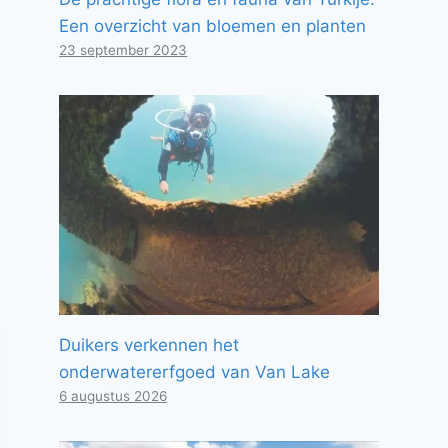
Een overzicht van bloemen en planten
23 september 2023
Duikers verkennen het
onderwatererfgoed van Van Lake
6 augustus 2026