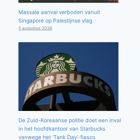
Massale aanval verboden vanuit
Singapore op Palestijnse vlag
5 augustus 2026
De Zuid-Koreaanse politie doet een inval
in het hoofdkantoor van Starbucks
vanwege het ‘Tank Day’-fiasco