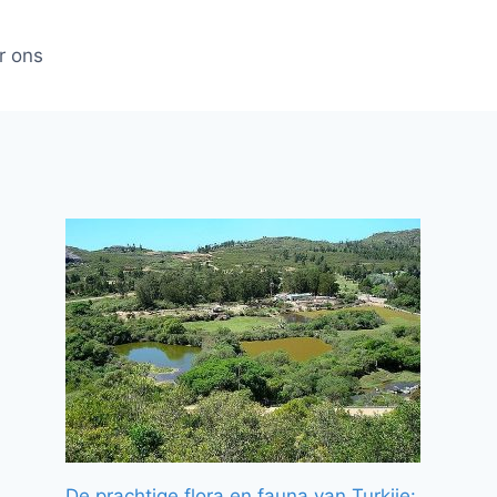
r ons
De prachtige flora en fauna van Turkije: