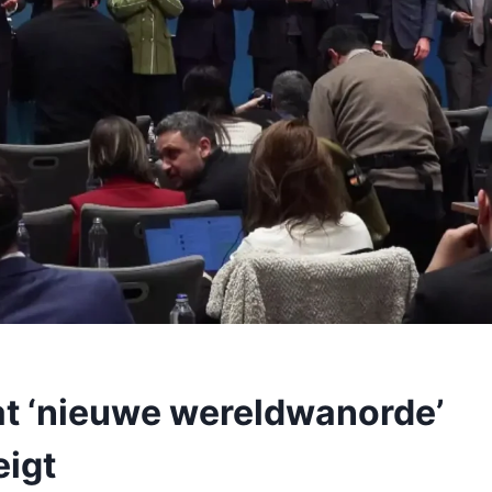
at ‘nieuwe wereldwanorde’
igt