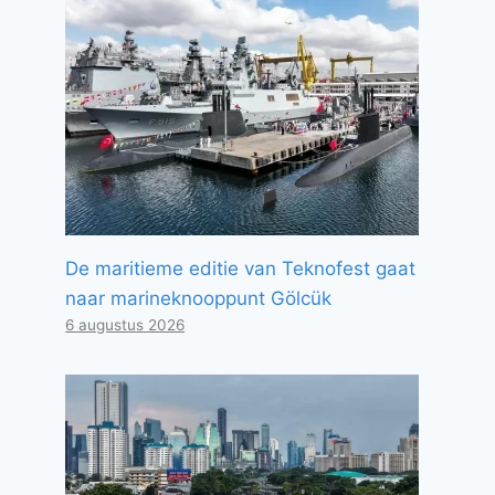
De maritieme editie van Teknofest gaat
naar marineknooppunt Gölcük
6 augustus 2026