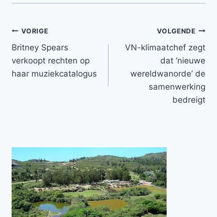
Bericht
VORIGE
VOLGENDE
Britney Spears
VN-klimaatchef zegt
navigatie
verkoopt rechten op
dat ‘nieuwe
haar muziekcatalogus
wereldwanorde’ de
samenwerking
bedreigt