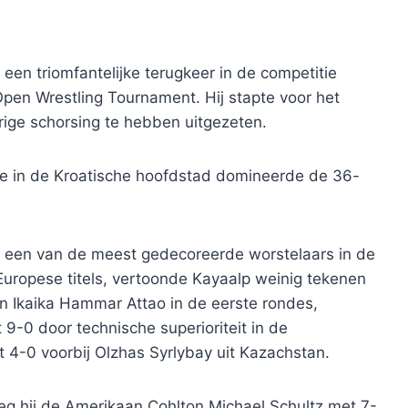
een triomfantelijke terugkeer in de competitie
pen Wrestling Tournament. Hij stapte voor het
rige schorsing te hebben uitgezeten.
ie in de Kroatische hoofdstad domineerde de 36-
n een van de meest gedecoreerde worstelaars in de
 Europese titels, vertoonde Kayaalp weinig tekenen
en Ikaika Hammar Attao in de eerste rondes,
 9-0 door technische superioriteit in de
t 4-0 voorbij Olzhas Syrlybay uit Kazachstan.
eg hij de Amerikaan Cohlton Michael Schultz met 7-