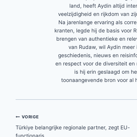
land, heeft Aydin altijd in
veelzijdigheid en rijkdom van zi
Na jarenlange ervaring als corr
kranten, legde hij de basis voor 
brengen van authentieke en rele
van Rudaw, wil Aydin meer 
geschiedenis, nieuws en reisinfo
en respect voor de diversiteit en 
is hij erin geslaagd om h
toonaangevende bron voor al h
Bericht
VORIGE
Türkiye belangrijke regionale partner, zegt EU-
navigatie
functionaris