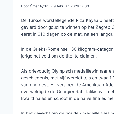
Door
Ömer Aydin
9 februari 2026 17:33
De Turkse worstellegende Rıza Kayaalp heeft 
gevierd door goud te winnen op het Zagreb O
eerst in 610 dagen op de mat, na een langdu
In de Grieks-Romeinse 130 kilogram-categor
jarige het veld om de titel te claimen.
Als drievoudig Olympisch medaillewinnaar e
geschiedenis, met vijf wereldtitels en twaalf
van ringroest. Hij versloeg de Amerikaan Ad
overweldigde de Georgiër Rati Talikishvili met
kwartfinales en schoof in de halve finales me
In het gevecht om de gouden medaille verslo