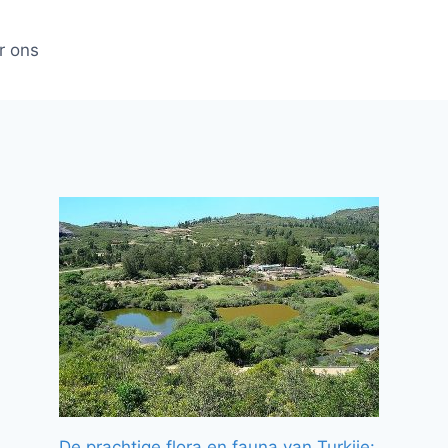
r ons
De prachtige flora en fauna van Turkije: