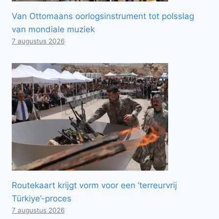
Van Ottomaans oorlogsinstrument tot polsslag
van mondiale muziek
7 augustus 2026
Routekaart krijgt vorm voor een ’terreurvrij
Türkiye’-proces
7 augustus 2026