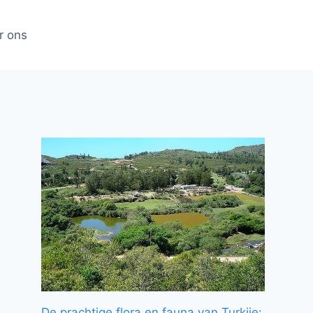
r ons
De prachtige flora en fauna van Turkije: