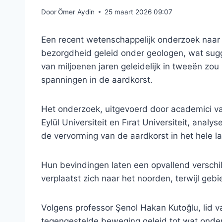
Door
Ömer Aydin
25 maart 2026 09:07
Een recent wetenschappelijk onderzoek naar 
bezorgdheid geleid onder geologen, wat sugg
van miljoenen jaren geleidelijk in tweeën zo
spanningen in de aardkorst.
Het onderzoek, uitgevoerd door academici va
Eylül Universiteit en Fırat Universiteit, anal
de vervorming van de aardkorst in het hele la
Hun bevindingen laten een opvallend verschi
verplaatst zich naar het noorden, terwijl geb
Volgens professor Şenol Hakan Kutoğlu, lid v
tegengestelde beweging geleid tot wat onderz