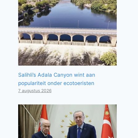
Salihli’s Adala Canyon wint aan
populariteit onder ecotoeristen
7 augustus 2026