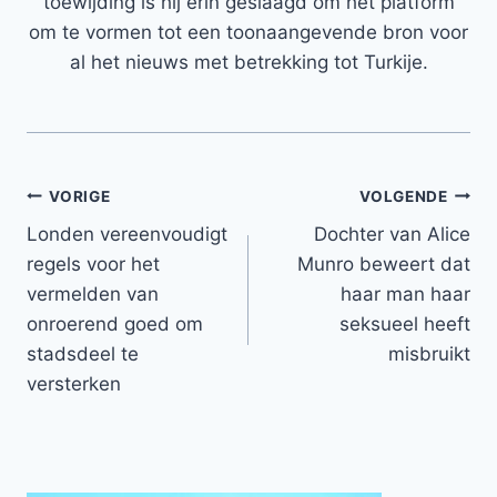
toewijding is hij erin geslaagd om het platform
om te vormen tot een toonaangevende bron voor
al het nieuws met betrekking tot Turkije.
Bericht
VORIGE
VOLGENDE
Londen vereenvoudigt
Dochter van Alice
navigatie
regels voor het
Munro beweert dat
vermelden van
haar man haar
onroerend goed om
seksueel heeft
stadsdeel te
misbruikt
versterken