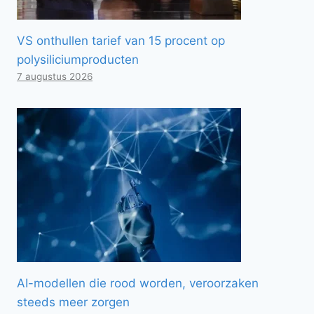
VS onthullen tarief van 15 procent op
polysiliciumproducten
7 augustus 2026
AI-modellen die rood worden, veroorzaken
steeds meer zorgen